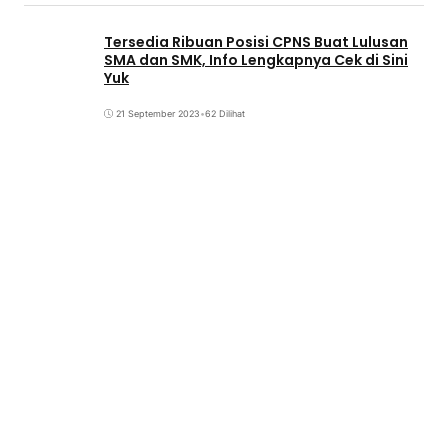
Tersedia Ribuan Posisi CPNS Buat Lulusan
SMA dan SMK, Info Lengkapnya Cek di Sini
Yuk
21 September 2023
•
62 Dilihat