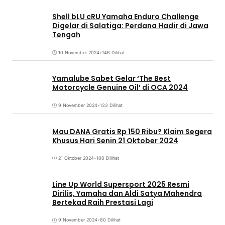
Shell bLU cRU Yamaha Enduro Challenge
Digelar di Salatiga: Perdana Hadir di Jawa
Tengah
10 November 2024
•
146 Dilihat
Yamalube Sabet Gelar ‘The Best
Motorcycle Genuine Oil’ di OCA 2024
9 November 2024
•
133 Dilihat
Mau DANA Gratis Rp 150 Ribu? Klaim Segera
Khusus Hari Senin 21 Oktober 2024
21 Oktober 2024
•
100 Dilihat
Line Up World Supersport 2025 Resmi
Dirilis, Yamaha dan Aldi Satya Mahendra
Bertekad Raih Prestasi Lagi
9 November 2024
•
80 Dilihat