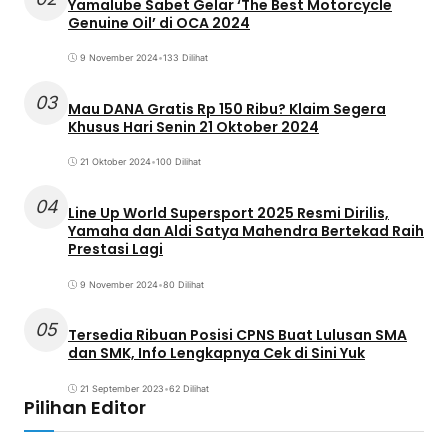
Yamalube Sabet Gelar ‘The Best Motorcycle
Genuine Oil’ di OCA 2024
9 November 2024
•
133 Dilihat
03
Mau DANA Gratis Rp 150 Ribu? Klaim Segera
Khusus Hari Senin 21 Oktober 2024
21 Oktober 2024
•
100 Dilihat
04
Line Up World Supersport 2025 Resmi Dirilis,
Yamaha dan Aldi Satya Mahendra Bertekad Raih
Prestasi Lagi
9 November 2024
•
80 Dilihat
05
Tersedia Ribuan Posisi CPNS Buat Lulusan SMA
dan SMK, Info Lengkapnya Cek di Sini Yuk
21 September 2023
•
62 Dilihat
Pilihan Editor