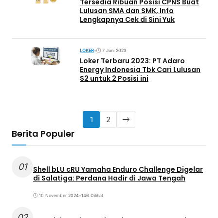
Tersedia Ribuan Posisi CPNS Buat
Lulusan SMA dan SMK, Info
Lengkapnya Cek di Sini Yuk
LOKER
•
7 Juni 2023
Loker Terbaru 2023: PT Adaro
Energy Indonesia Tbk Cari Lulusan
S2 untuk 2 Posisi ini
1
2
Berita Populer
01
Shell bLU cRU Yamaha Enduro Challenge Digelar
di Salatiga: Perdana Hadir di Jawa Tengah
10 November 2024
•
146 Dilihat
02