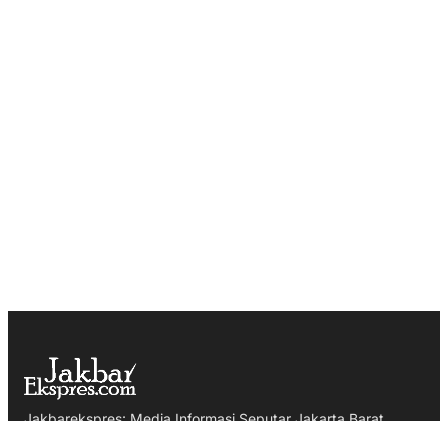
Jakbarekspres: Media Informasi Seputar Jakarta Barat,
Nasional dan Internasional, menyajikan berita hangat, terkini