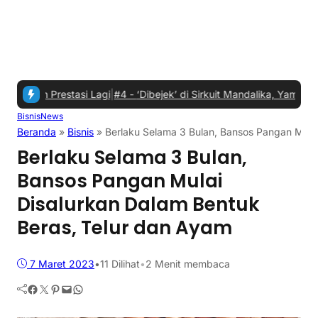
ih Prestasi Lagi
|
#4 -
‘Dibejek’ di Sirkuit Mandalika, Yamaha NMax T
Bisnis
News
Beranda
»
Bisnis
»
Berlaku Selama 3 Bulan, Bansos Pangan Mulai
Berlaku Selama 3 Bulan,
Bansos Pangan Mulai
Disalurkan Dalam Bentuk
Beras, Telur dan Ayam
7 Maret 2023
•
11
Dilihat
•
2 Menit membaca
Facebook
Twitter
Pinterest
Mail
WhatsApp