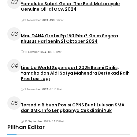
02
Yamalube Sabet Gelar ‘The Best Motorcycle
Genuine Oil’ di OCA 2024
9 November 2024
•
138 Dilihat
03
Mau DANA Gratis Rp 150 Ribu? Klaim Segera
Khusus Hari Senin 21 Oktober 2024
21 Oktober 2024
•
100 Dilihat
04
Line Up World Supersport 2025 Resmi Dirilis,
Yamaha dan Aldi Satya Mahendra Bertekad Raih
Prestasi Lagi
9 November 2024
•
80 Dilihat
05
Tersedia Ribuan Posisi CPNS Buat Lulusan SMA
dan SMK, Info Lengkapnya Cek di Sini Yuk
21 September 2023
•
64 Dilihat
Pilihan Editor