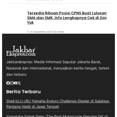
Tersedia Ribuan Posisi CPNS Buat Lulusan
SMA dan SMK, Info Lengkapnya Cek di Sini
Yuk
21 September 2023
•
64 Dilihat
Jakbarekspres: Media Informasi Seputar Jakarta Barat,
Nasional dan Internasional, menyajikan berita hangat, terkini
dan terbaru
Berita Terbaru
Shell bLU cRU Yamaha Enduro Challenge Digelar di Salatiga:
Perdana Hadir di Jawa Tengah
Yamalube Sabet Gelar ‘The Best Motorcycle Genuine Oil’ di