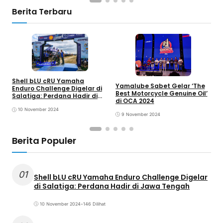
Berita Terbaru
Otomotif
Otomotif
L
Shell bLU cRU Yamaha
2
Yamalube Sabet Gelar ‘The
Enduro Challenge Digelar di
d
Best Motorcycle Genuine Oil’
Salatiga: Perdana Hadir di
B
di OCA 2024
Jawa Tengah
10 November 2024
9 November 2024
Berita Populer
01
Shell bLU cRU Yamaha Enduro Challenge Digelar
di Salatiga: Perdana Hadir di Jawa Tengah
10 November 2024
•
146 Dilihat