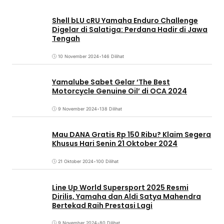
Shell bLU cRU Yamaha Enduro Challenge
Digelar di Salatiga: Perdana Hadir di Jawa
Tengah
10 November 2024
•
146 Dilihat
Yamalube Sabet Gelar ‘The Best
Motorcycle Genuine Oil’ di OCA 2024
9 November 2024
•
138 Dilihat
Mau DANA Gratis Rp 150 Ribu? Klaim Segera
Khusus Hari Senin 21 Oktober 2024
21 Oktober 2024
•
100 Dilihat
Line Up World Supersport 2025 Resmi
Dirilis, Yamaha dan Aldi Satya Mahendra
Bertekad Raih Prestasi Lagi
9 November 2024
•
80 Dilihat