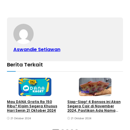
Aswandie Setiawan
Berita Terkait
News
Bisnis
Siap-Siap! 4 Bansos ini Akan
Mau DANA Gratis Rp 150
C
Segera Cair di November
Ribu? Klaim Segera Khusus
B
2024, Pastikan Ada Nama
Hari Senin 21 Oktober 2024
C
Kamu, ya!
21 Oktober 2024
21 Oktober 2024