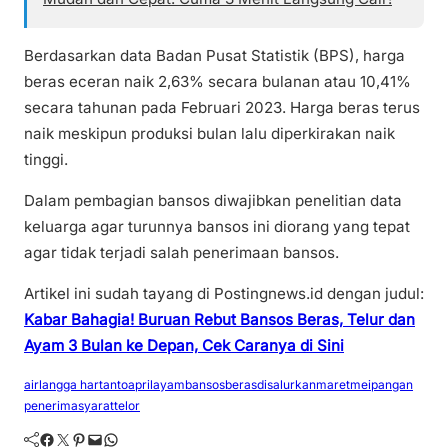
Berdasarkan data Badan Pusat Statistik (BPS), harga
beras eceran naik 2,63% secara bulanan atau 10,41%
secara tahunan pada Februari 2023. Harga beras terus
naik meskipun produksi bulan lalu diperkirakan naik
tinggi.
Dalam pembagian bansos diwajibkan penelitian data
keluarga agar turunnya bansos ini diorang yang tepat
agar tidak terjadi salah penerimaan bansos.
Artikel ini sudah tayang di Postingnews.id dengan judul:
Kabar Bahagia! Buruan Rebut Bansos Beras, Telur dan
Ayam 3 Bulan ke Depan, Cek Caranya di Sini
airlangga hartanto
april
ayam
bansos
beras
disalurkan
maret
mei
pangan
penerima
syarat
telor
Facebook
Twitter
Pinterest
Mail
WhatsApp