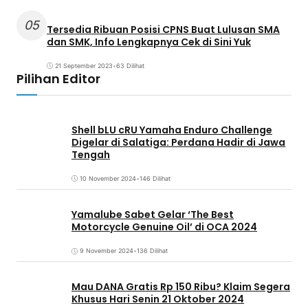
05
Tersedia Ribuan Posisi CPNS Buat Lulusan SMA
dan SMK, Info Lengkapnya Cek di Sini Yuk
21 September 2023
•
63 Dilihat
Pilihan Editor
Shell bLU cRU Yamaha Enduro Challenge
Digelar di Salatiga: Perdana Hadir di Jawa
Tengah
10 November 2024
•
146 Dilihat
Yamalube Sabet Gelar ‘The Best
Motorcycle Genuine Oil’ di OCA 2024
9 November 2024
•
136 Dilihat
Mau DANA Gratis Rp 150 Ribu? Klaim Segera
Khusus Hari Senin 21 Oktober 2024