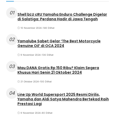
01
Shell bLU cRU Yamaha Enduro Challenge Digelar
di Salatiga: Perdana Hadir di Jawa Tengah
10 November 2024
•
146 Dilihat
02
Yamalube Sabet Gelar ‘The Best Motorcycle
Genuine Oil’ di OCA 2024
9 November 2024
•
136 Dilihat
03
Mau DANA Gratis Rp 150 Ribu? Klaim Segera
Khusus Hari Senin 21 Oktober 2024
21 Oktober 2024
•
100 Dilihat
04
Line Up World Supersport 2025 Resmi Dirilis,
Yamaha dan Aldi Satya Mahendra Bertekad Raih
Prestasi Lagi
9 November 2024
•
80 Dilihat