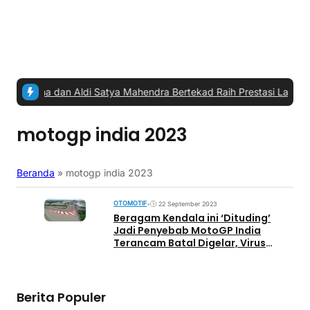
, Yamaha dan Aldi Satya Mahendra Bertekad Raih Prestasi Lagi
|
#4 -
motogp india 2023
Beranda
»
motogp india 2023
OTOMOTIF
•
22 September 2023
Beragam Kendala ini ‘Dituding’
Jadi Penyebab MotoGP India
Terancam Batal Digelar, Virus
Nipah Paling Mengerikan?
Berita Populer