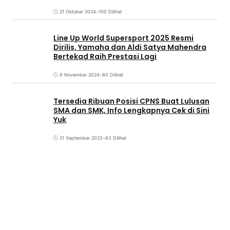
21 Oktober 2024
•
100 Dilihat
Line Up World Supersport 2025 Resmi
Dirilis, Yamaha dan Aldi Satya Mahendra
Bertekad Raih Prestasi Lagi
9 November 2024
•
80 Dilihat
Tersedia Ribuan Posisi CPNS Buat Lulusan
SMA dan SMK, Info Lengkapnya Cek di Sini
Yuk
21 September 2023
•
63 Dilihat