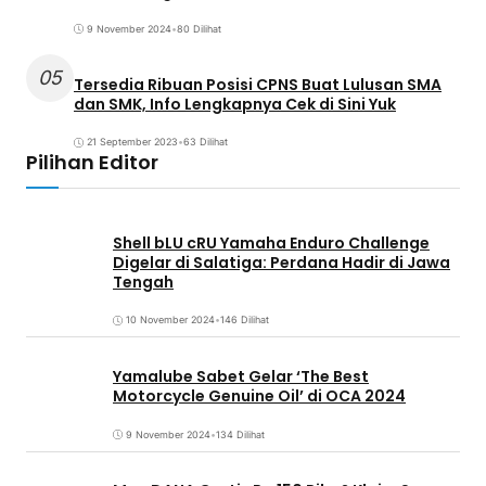
9 November 2024
•
80 Dilihat
05
Tersedia Ribuan Posisi CPNS Buat Lulusan SMA
dan SMK, Info Lengkapnya Cek di Sini Yuk
21 September 2023
•
63 Dilihat
Pilihan Editor
Shell bLU cRU Yamaha Enduro Challenge
Digelar di Salatiga: Perdana Hadir di Jawa
Tengah
10 November 2024
•
146 Dilihat
Yamalube Sabet Gelar ‘The Best
Motorcycle Genuine Oil’ di OCA 2024
9 November 2024
•
134 Dilihat