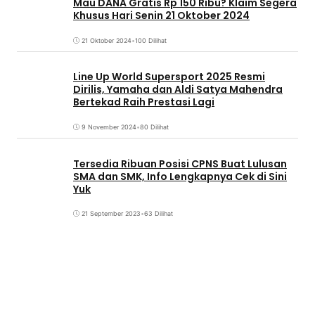
Mau DANA Gratis Rp 150 Ribu? Klaim Segera
Khusus Hari Senin 21 Oktober 2024
21 Oktober 2024
•
100 Dilihat
Line Up World Supersport 2025 Resmi
Dirilis, Yamaha dan Aldi Satya Mahendra
Bertekad Raih Prestasi Lagi
9 November 2024
•
80 Dilihat
Tersedia Ribuan Posisi CPNS Buat Lulusan
SMA dan SMK, Info Lengkapnya Cek di Sini
Yuk
21 September 2023
•
63 Dilihat