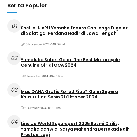
Berita Populer
01
Shell bLU cRU Yamaha Enduro Challenge Digelar
di Salatiga: Perdana Hadir di Jawa Tengah
10 November 2024
•
146 Dilihat
02
Yamalube Sabet Gelar ‘The Best Motorcycle
Genuine Oil’ di OCA 2024
9 November 2024
•
134 Dilihat
03
Mau DANA Gratis Rp 150 Ribu? Klaim Segera
Khusus Hari Senin 21 Oktober 2024
21 Oktober 2024
•
100 Dilihat
04
Line Up World Supersport 2025 Resmi Dirilis,
Yamaha dan Aldi Satya Mahendra Bertekad Raih
Prestasi Lagi