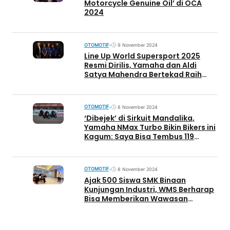
Motorcycle Genuine Oil’ di OCA
2024
OTOMOTIF
•
9 November 2024
Line Up World Supersport 2025
Resmi Dirilis, Yamaha dan Aldi
Satya Mahendra Bertekad Raih
Prestasi Lagi
OTOMOTIF
•
8 November 2024
‘Dibejek’ di Sirkuit Mandalika,
Yamaha NMax Turbo Bikin Bikers ini
Kagum: Saya Bisa Tembus 119
Km/Jam!
OTOMOTIF
•
8 November 2024
Ajak 500 Siswa SMK Binaan
Kunjungan Industri, WMS Berharap
Bisa Memberikan Wawasan
Bermanfaat