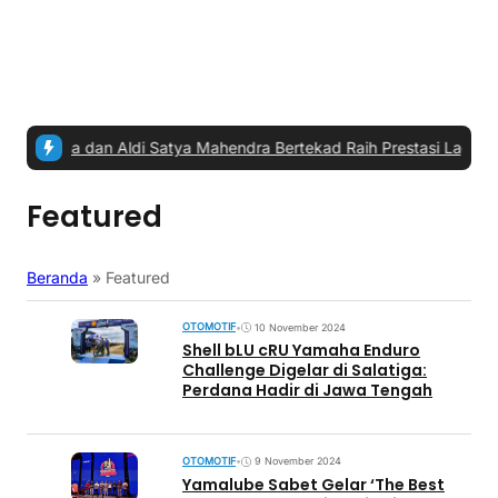
, Yamaha dan Aldi Satya Mahendra Bertekad Raih Prestasi Lagi
|
#4 -
Featured
Beranda
»
Featured
OTOMOTIF
•
10 November 2024
Shell bLU cRU Yamaha Enduro
Challenge Digelar di Salatiga:
Perdana Hadir di Jawa Tengah
OTOMOTIF
•
9 November 2024
Yamalube Sabet Gelar ‘The Best