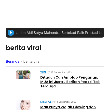
, Yamaha dan Aldi Satya Mahendra Bertekad Raih Prestasi Lagi
|
#4 -
berita viral
Beranda
»
berita viral
VIRAL
•
23 September 2023
Dituduh Curi Amplop Pengantin,
MUA ini Justru Berikan Reaksi Tak
Terduga
LIFESTYLE
•
13 September 2022
Mau Punya Wajah Glowing dan