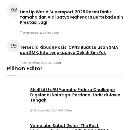
04
Line Up World Supersport 2025 Resmi Dirilis,
Yamaha dan Aldi Satya Mahendra Bertekad Raih
Prestasi Lagi
9 November 2024
•
80 Dilihat
05
Tersedia Ribuan Posisi CPNS Buat Lulusan SMA
dan SMK, Info Lengkapnya Cek di Sini Yuk
21 September 2023
•
63 Dilihat
Pilihan Editor
Shell bLU cRU Yamaha Enduro Challenge
Digelar di Salatiga: Perdana Hadir di Jawa
Tengah
10 November 2024
•
146 Dilihat
Yamalube Sabet Gelar ‘The Best