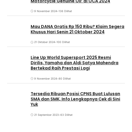
Motorcycle Genuine Oil’ di OCA 2024
9 November 2024
•
136 Dilihat
Mau DANA Gratis Rp 150 Ribu? Klaim Segera
Khusus Hari Senin 21 Oktober 2024
21 Oktober 2024
•
100 Dilihat
Line Up World Supersport 2025 Resmi
Dirilis, Yamaha dan Aldi Satya Mahendra
Bertekad Raih Prestasi Lagi
9 November 2024
•
80 Dilihat
Tersedia Ribuan Posisi CPNS Buat Lulusan
SMA dan SMK, Info Lengkapnya Cek di Sini
Yuk
21 September 2023
•
63 Dilihat