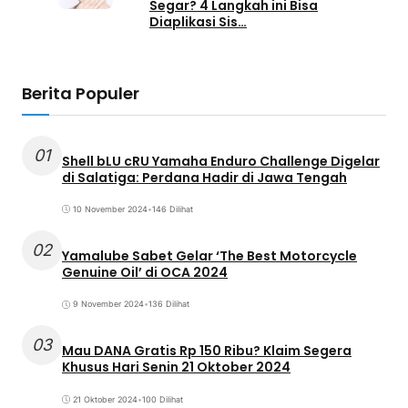
Segar? 4 Langkah ini Bisa
Diaplikasi Sis…
Berita Populer
01
Shell bLU cRU Yamaha Enduro Challenge Digelar
di Salatiga: Perdana Hadir di Jawa Tengah
10 November 2024
•
146 Dilihat
02
Yamalube Sabet Gelar ‘The Best Motorcycle
Genuine Oil’ di OCA 2024
9 November 2024
•
136 Dilihat
03
Mau DANA Gratis Rp 150 Ribu? Klaim Segera
Khusus Hari Senin 21 Oktober 2024
21 Oktober 2024
•
100 Dilihat